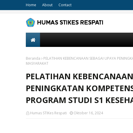
Home
About
Contact
Beranda
PELATIHAN KEBENCANAAN SEBAGAI UPAYA PENINGKA
MASYARAKAT
PELATIHAN KEBENCANAAN
PENINGKATAN KOMPETENS
PROGRAM STUDI S1 KESE
Humas STIKes Respati
Oktober 16, 2024