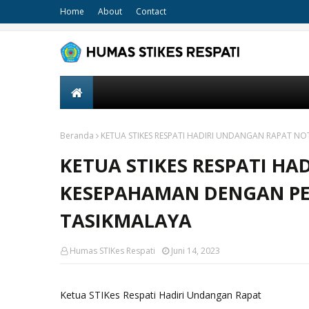
Home
About
Contact
Beranda
KETUA STIKES RESPATI HADIRI UNDANGAN RAPAT 
KETUA STIKES RESPATI H
KESEPAHAMAN DENGAN P
TASIKMALAYA
Humas STIKes Respati
Juni 14, 2023
Ketua STIKes Respati Hadiri Undangan Rapat