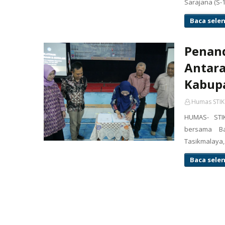
Sarajana (S-
Baca sele
Penan
Antara
Kabup
Humas STIK
HUMAS- STIK
bersama B
Tasikmalaya,
Baca sele