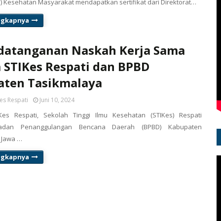
1) Kesehatan Masyarakat mendapatkan sertifikat dari Direktorat…
ngkapnya
datanganan Naskah Kerja Sama
 STIKes Respati dan BPBD
aten Tasikmalaya
es Respati
Juni 10, 2024
es Respati, Sekolah Tinggi Ilmu Kesehatan (STIKes) Respati
adan Penanggulangan Bencana Daerah (BPBD) Kabupaten
 Jawa …
ngkapnya