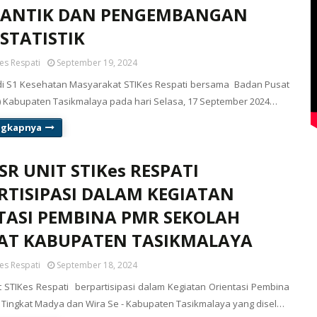
CANTIK DAN PENGEMBANGAN
STATISTIK
es Respati
September 19, 2024
di S1 Kesehatan Masyarakat STIKes Respati bersama Badan Pusat
PS) Kabupaten Tasikmalaya pada hari Selasa, 17 September 2024…
ngkapnya
R UNIT STIKes RESPATI
RTISIPASI DALAM KEGIATAN
TASI PEMBINA PMR SEKOLAH
AT KABUPATEN TASIKMALAYA
es Respati
September 18, 2024
 STIKes Respati berpartisipasi dalam Kegiatan Orientasi Pembina
Tingkat Madya dan Wira Se - Kabupaten Tasikmalaya yang disel…