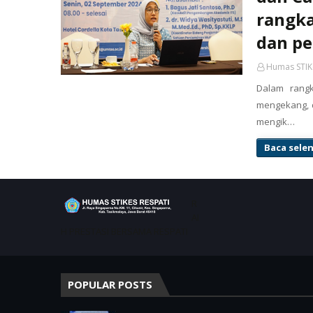
rangk
dan p
Humas STIK
Dalam rang
mengekang, 
mengik…
Baca sele
R
AI
H PRESTASI BERSAMA RESPATI
POPULAR POSTS