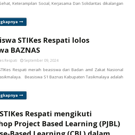
ehat, Keterampilan Social, Kerjasama Dan Solidaritas dikalangan
ngkapnya
swa STIKes Respati lolos
swa BAZNAS
es Respati
September 09, 2024
TIKes Respati meraih beasiswa dari Badan amil Zakat Nasional
asikmalaya. Beasiswa S1 Baznas Kabupaten Tasikmalaya adalah
ngkapnya
STIKes Respati mengikuti
op Project Based Learning (PJBL)
se-Based Learning (CBL) dalam