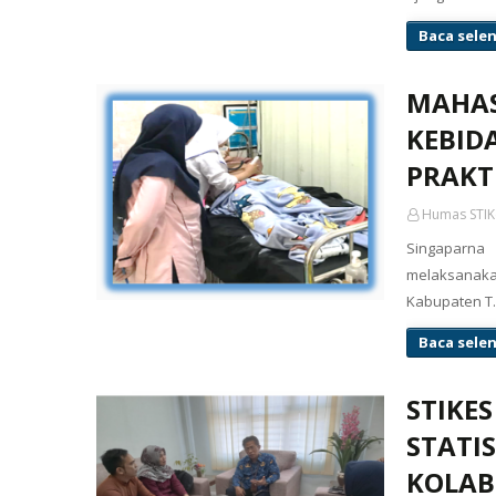
Baca sele
MAHAS
KEBID
PRAKT
Humas STIK
Singaparna
melaksanaka
Kabupaten 
Baca sele
STIKE
STATI
KOLAB