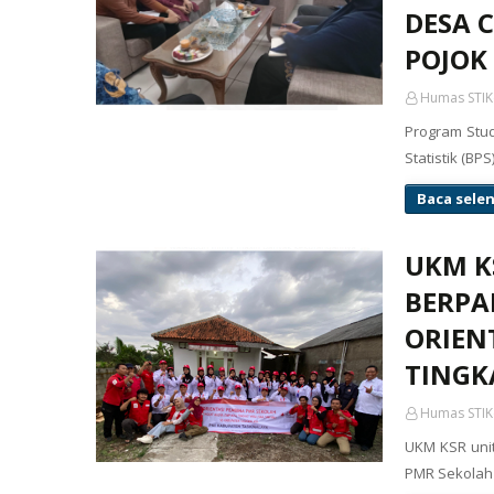
DESA 
POJOK 
Humas STIK
Program Stu
Statistik (B
Baca sele
UKM KS
BERPA
ORIEN
TINGK
Humas STIK
UKM KSR unit
PMR Sekolah 