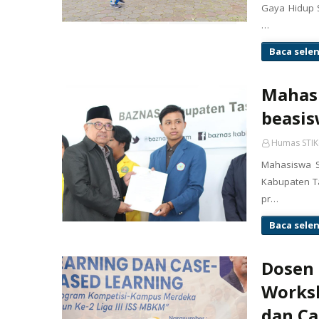
Gaya Hidup S
…
Baca sele
Mahasi
beasi
Humas STIK
Mahasiswa S
Kabupaten T
pr…
Baca sele
Dosen 
Worksh
dan Ca