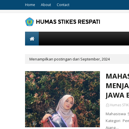
Home
About
Contact
Menampilkan postingan dari September, 2024
MAHAS
MENJA
JAWA 
Humas STIK
Mahasiswa S
Kategori Pe
Ajang…