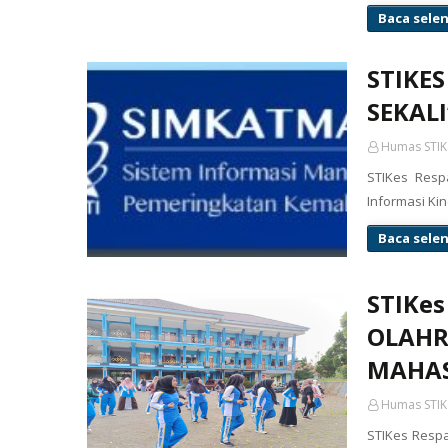
Baca sele
STIKES
SEKAL
Humas STIK
STIKes Respa
Informasi Ki
Baca sele
STIKe
OLAHR
MAHA
Humas STIK
STIKes Resp