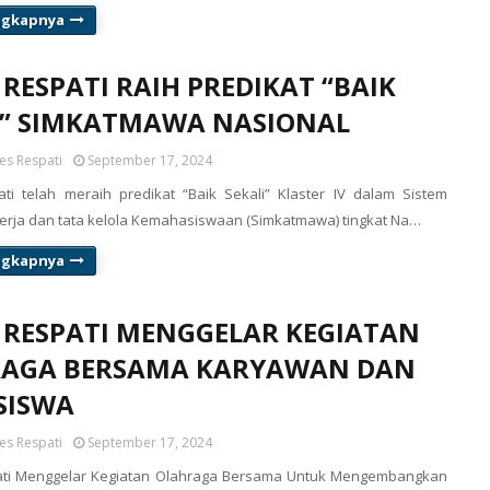
ngkapnya
 RESPATI RAIH PREDIKAT “BAIK
I” SIMKATMAWA NASIONAL
es Respati
September 17, 2024
ti telah meraih predikat “Baik Sekali” Klaster IV dalam Sistem
nerja dan tata kelola Kemahasiswaan (Simkatmawa) tingkat Na…
ngkapnya
s RESPATI MENGGELAR KEGIATAN
AGA BERSAMA KARYAWAN DAN
SISWA
es Respati
September 17, 2024
ati Menggelar Kegiatan Olahraga Bersama Untuk Mengembangkan