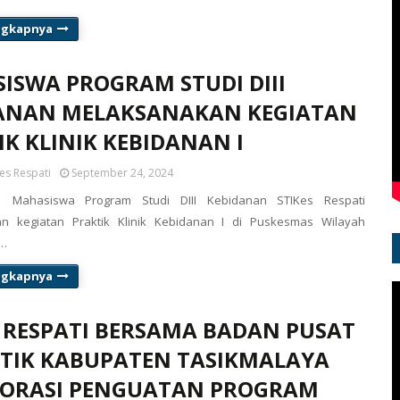
ngkapnya
ISWA PROGRAM STUDI DIII
ANAN MELAKSANAKAN KEGIATAN
IK KLINIK KEBIDANAN I
es Respati
September 24, 2024
 Mahasiswa Program Studi DIII Kebidanan STIKes Respati
n kegiatan Praktik Klinik Kebidanan I di Puskesmas Wilayah
T…
ngkapnya
S RESPATI BERSAMA BADAN PUSAT
STIK KABUPATEN TASIKMALAYA
ORASI PENGUATAN PROGRAM