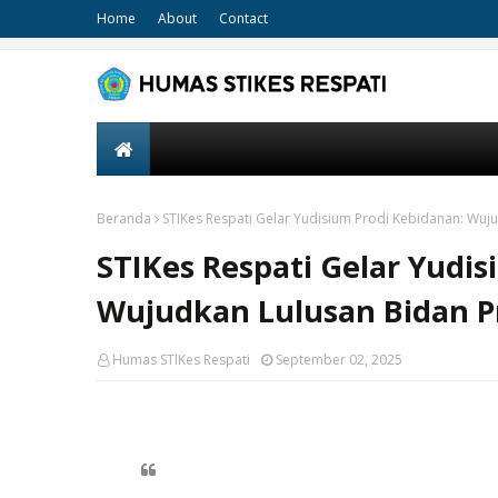
Home
About
Contact
Beranda
STIKes Respati Gelar Yudisium Prodi Kebidanan: Wuj
STIKes Respati Gelar Yudi
Wujudkan Lulusan Bidan Pr
Humas STIKes Respati
September 02, 2025