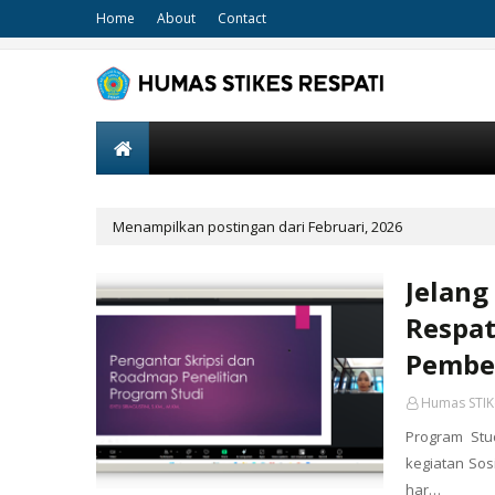
Home
About
Contact
Menampilkan postingan dari Februari, 2026
Jelang
Respat
Pembe
Humas STIK
Program Stu
kegiatan Sos
har…