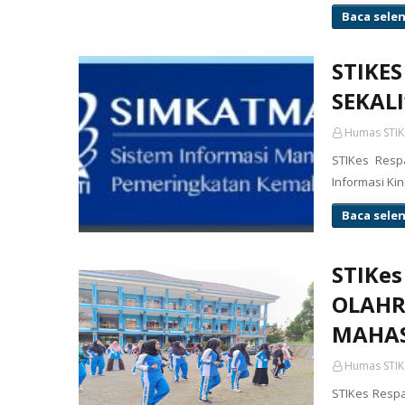
Baca sele
STIKES
SEKAL
Humas STIK
STIKes Respa
Informasi Ki
Baca sele
STIKe
OLAHR
MAHA
Humas STIK
STIKes Resp