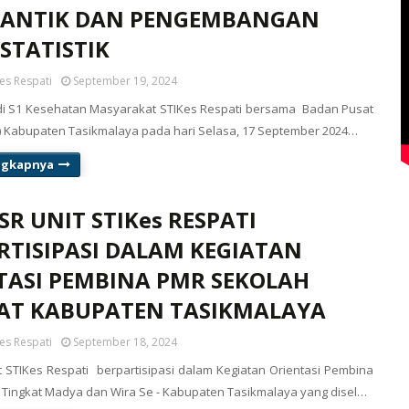
CANTIK DAN PENGEMBANGAN
STATISTIK
es Respati
September 19, 2024
di S1 Kesehatan Masyarakat STIKes Respati bersama Badan Pusat
PS) Kabupaten Tasikmalaya pada hari Selasa, 17 September 2024…
ngkapnya
R UNIT STIKes RESPATI
RTISIPASI DALAM KEGIATAN
TASI PEMBINA PMR SEKOLAH
AT KABUPATEN TASIKMALAYA
es Respati
September 18, 2024
 STIKes Respati berpartisipasi dalam Kegiatan Orientasi Pembina
Tingkat Madya dan Wira Se - Kabupaten Tasikmalaya yang disel…