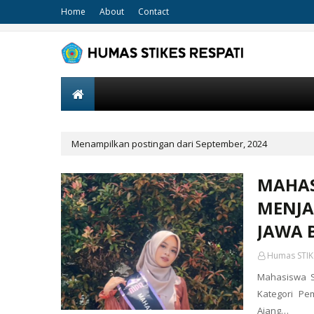
Home
About
Contact
Menampilkan postingan dari September, 2024
MAHAS
MENJA
JAWA 
Humas STIK
Mahasiswa S
Kategori Pe
Ajang…