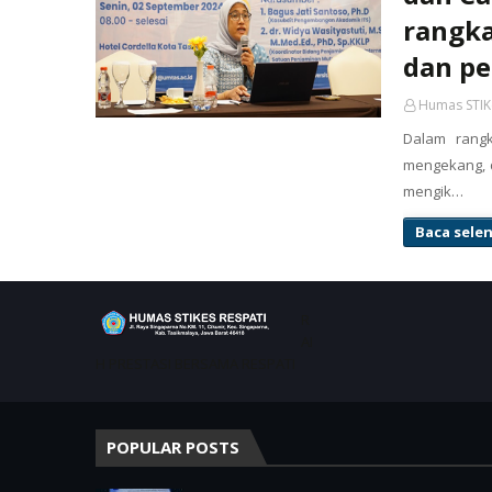
rangk
dan p
Humas STIK
Dalam rang
mengekang, 
mengik…
Baca sele
R
AI
H PRESTASI BERSAMA RESPATI
POPULAR POSTS