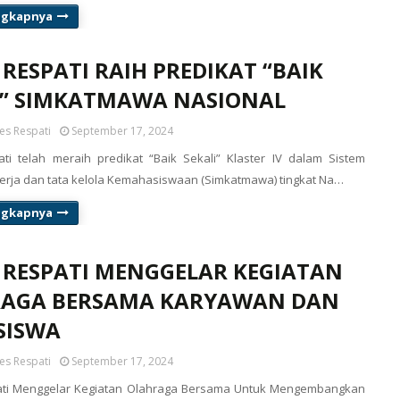
ngkapnya
 RESPATI RAIH PREDIKAT “BAIK
I” SIMKATMAWA NASIONAL
es Respati
September 17, 2024
ti telah meraih predikat “Baik Sekali” Klaster IV dalam Sistem
nerja dan tata kelola Kemahasiswaan (Simkatmawa) tingkat Na…
ngkapnya
s RESPATI MENGGELAR KEGIATAN
AGA BERSAMA KARYAWAN DAN
SISWA
es Respati
September 17, 2024
ati Menggelar Kegiatan Olahraga Bersama Untuk Mengembangkan