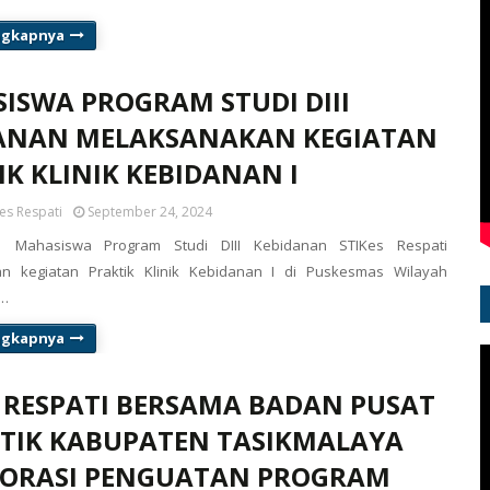
ngkapnya
ISWA PROGRAM STUDI DIII
ANAN MELAKSANAKAN KEGIATAN
IK KLINIK KEBIDANAN I
es Respati
September 24, 2024
 Mahasiswa Program Studi DIII Kebidanan STIKes Respati
n kegiatan Praktik Klinik Kebidanan I di Puskesmas Wilayah
T…
ngkapnya
S RESPATI BERSAMA BADAN PUSAT
STIK KABUPATEN TASIKMALAYA
ORASI PENGUATAN PROGRAM