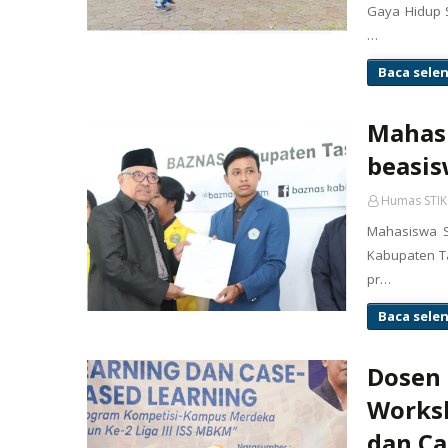
Gaya Hidup S
…
Baca sele
Mahasi
beasi
Humas STIK
Mahasiswa S
Kabupaten T
pr…
Baca sele
Dosen 
Worksh
dan Ca