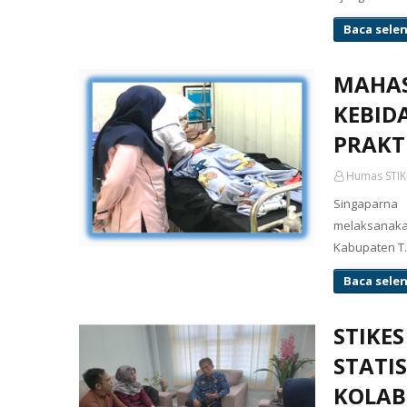
Baca sele
MAHAS
KEBID
PRAKT
Humas STIK
Singaparna
melaksanaka
Kabupaten 
Baca sele
STIKE
STATI
KOLAB