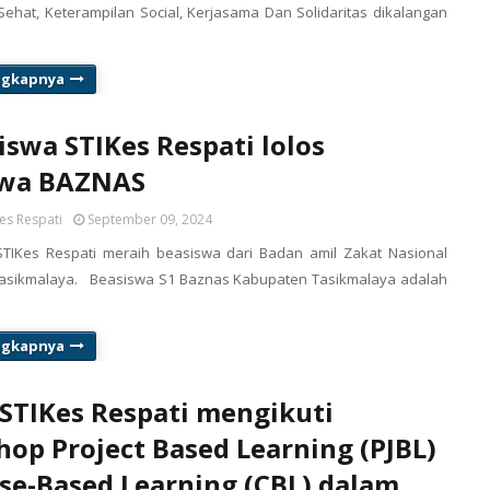
ehat, Keterampilan Social, Kerjasama Dan Solidaritas dikalangan
ngkapnya
swa STIKes Respati lolos
swa BAZNAS
es Respati
September 09, 2024
TIKes Respati meraih beasiswa dari Badan amil Zakat Nasional
asikmalaya. Beasiswa S1 Baznas Kabupaten Tasikmalaya adalah
ngkapnya
STIKes Respati mengikuti
op Project Based Learning (PJBL)
se-Based Learning (CBL) dalam