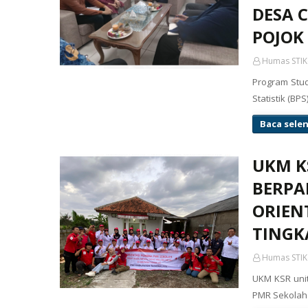
DESA 
POJOK 
Humas STIK
Program Stu
Statistik (B
Baca sele
UKM KS
BERPA
ORIEN
TINGK
Humas STIK
UKM KSR unit
PMR Sekolah 